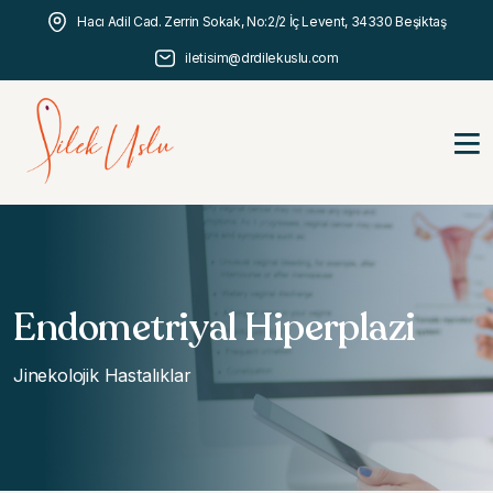
Hacı Adil Cad. Zerrin Sokak, No:2/2 İç Levent, 34330 Beşiktaş
iletisim@drdilekuslu.com
Endometriyal Hiperplazi
Jinekolojik Hastalıklar